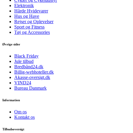
Cykler og Cykeludstyr
Elektronik
Hårde Hvidevarer
Hus og Have
Rejser og Oplevelser
Sport og Fitness
Tøj og Accessories
Øvrige sider
Black Friday
Jule tilbud
Bredbånd24.dk
Billig-webhoteller.dk
Akasse-oversigt.dk
VIND24
Bureau Danmark
Information
Om os
Kontakt os
Tilbudsoversigt