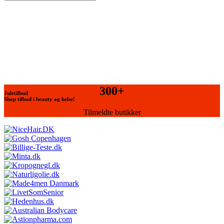
300+
Juletilbud
Shop tilbud i beauty og helse!
Tilmeldte butikker