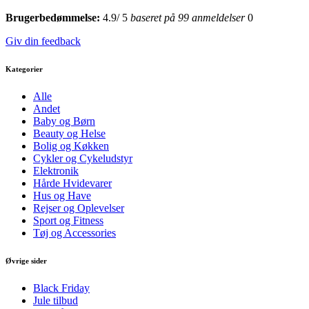
Brugerbedømmelse:
4.9
/
5
baseret på
99
anmeldelser
0
Giv din feedback
Kategorier
Alle
Andet
Baby og Børn
Beauty og Helse
Bolig og Køkken
Cykler og Cykeludstyr
Elektronik
Hårde Hvidevarer
Hus og Have
Rejser og Oplevelser
Sport og Fitness
Tøj og Accessories
Øvrige sider
Black Friday
Jule tilbud