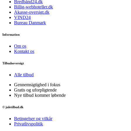
Bredbånd24.dk
Billig-webhoteller.dk
Akasse-oversigt.dk
VIND24
Bureau Danmark
Information
Om os
Kontakt os
Tilbudsoversigt
Alle tilbud
Gennemsigtighed i fokus
Gratis og uforpligtende
Nye tilbud kommer løbende
© juletilbud.dk
Betingelser og vilkår
Privatlivspolitik