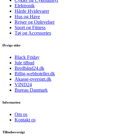
Cykler og Cykeludstyr
Elektronik
Hårde Hvidevarer
Hus og Have
Rejser og Oplevelser
Sport og Fitness
Tøj og Accessories
Øvrige sider
Black Friday
Jule tilbud
Bredbånd24.dk
Billig-webhoteller.dk
Akasse-oversigt.dk
VIND24
Bureau Danmark
Information
Om os
Kontakt os
Tilbudsoversigt