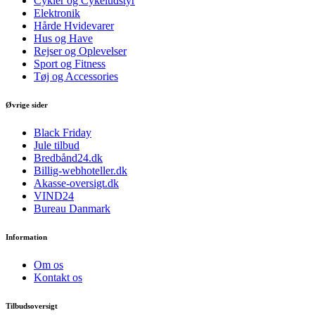
Cykler og Cykeludstyr
Elektronik
Hårde Hvidevarer
Hus og Have
Rejser og Oplevelser
Sport og Fitness
Tøj og Accessories
Øvrige sider
Black Friday
Jule tilbud
Bredbånd24.dk
Billig-webhoteller.dk
Akasse-oversigt.dk
VIND24
Bureau Danmark
Information
Om os
Kontakt os
Tilbudsoversigt