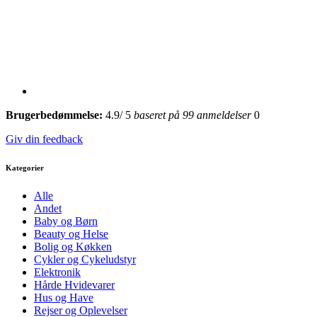
Brugerbedømmelse:
4.9
/
5
baseret på
99
anmeldelser
0
Giv din feedback
Kategorier
Alle
Andet
Baby og Børn
Beauty og Helse
Bolig og Køkken
Cykler og Cykeludstyr
Elektronik
Hårde Hvidevarer
Hus og Have
Rejser og Oplevelser