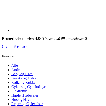
Brugerbedømmelse:
4.9
/
5
baseret på
99
anmeldelser
0
Giv din feedback
Kategorier
Alle
Andet
Baby og Børn
Beauty og Helse
Bolig og Køkken
Cykler og Cykeludstyr
Elektronik
Hårde Hvidevarer
Hus og Have
Rejser og Oplevelser